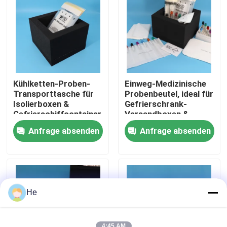
Über uns
Werksbesichtigung
Kühlketten-Proben-
Einweg-Medizinische
Qualitätskontrolle
Transporttasche für
Probenbeutel, ideal für
Isolierboxen &
Gefrierschrank-
Gefrierschiffcontainer
Versandboxen &
Medizinische
Kühlmittel-
Neuigkeiten
Anfrage absenden
Anfrage absenden
Temperaturkontrolle
Transportsysteme,
Temperaturkontrollierte
Verpackungslösung
Bitte um ein Angebot
Taschen 95Kpa
He
Transport-Tasche des Exemplar-95kPa
4:45 AM