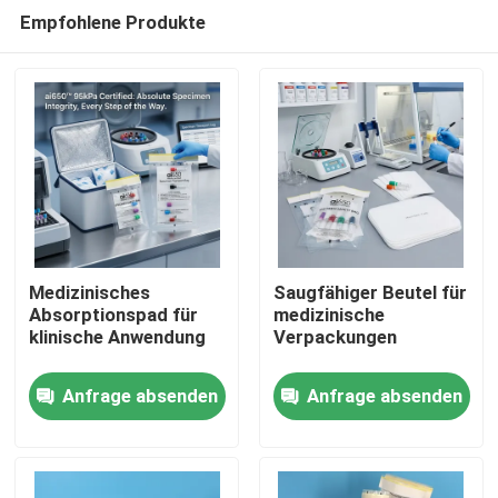
Empfohlene Produkte
Medizinisches
Saugfähiger Beutel für
Absorptionspad für
medizinische
klinische Anwendung
Verpackungen
Zu Hause
Anfrage absenden
Anfrage absenden
Produkte
Videos