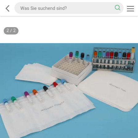
2
/
2