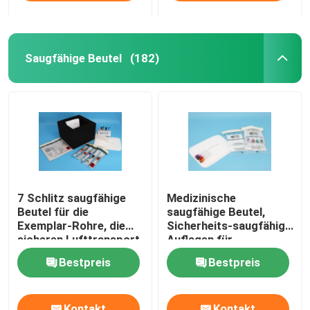
Saugfähige Beutel
(182)
7 Schlitz saugfähige
Medizinische
Beutel für die
saugfähige Beutel,
Exemplar-Rohre, die
Sicherheits-saugfähige
sicheren Lufttransport
Auflagen für
verpacken
Transport-Schutz
Bestpreis
Bestpreis
Kontakt
Kontakt