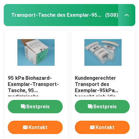
Transport-Tasche des Exemplar-95kPa
(508)
95 kPa Biohazard-
Kundengerechter
Exemplar-Transport-
Transport des
Tasche, 95
Exemplar-95kPa
medizinische
bauscht sich,/die
Übergangstaschen KPa
biologische
Bestpreis
Bestpreis
genehmigte
Gefahrentasche IATA
Kontakt
Kontakt