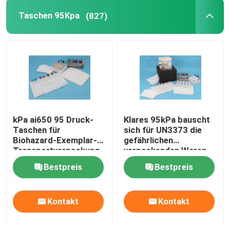
Taschen 95Kpa
(827)
kPa ai650 95 Druck-
Klares 95kPa bauscht
Taschen für
sich für UN3373 die
Biohazard-Exemplar-
gefährlichen
Transportverpackung
verpackenden Waren,
Transport-Taschen
Bestpreis
Bestpreis
des Exemplar-95kPa
Kontakt
Kontakt