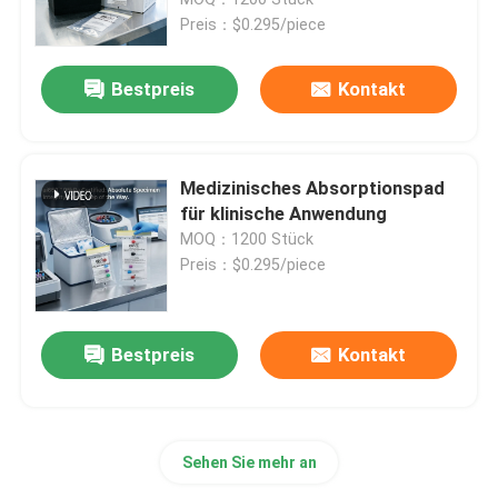
Preis：$0.295/piece
Tasche des Biohazard-95kPa
Bestpreis
Kontakt
Saugfähige Beutel
Medizinisches Absorptionspad
Medizinischer Exemplar-Kasten
für klinische Anwendung
MOQ：1200 Stück
Preis：$0.295/piece
saugfähige Ärmel
medizinische saugfähige Auflagen
Bestpreis
Kontakt
Exemplar-Verschiffen-Kästen
Sehen Sie mehr an
Isolierkästen