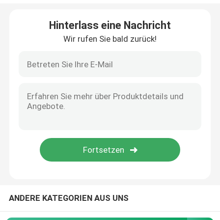
Abkühlende Transport-Kästen
Hinterlass eine Nachricht
Wir rufen Sie bald zurück!
Exemplar-Transport-Hilfsausrüstungen
Aderpresse-medizinische Bedarfe
Zentrifugenrohr
Kälteerzeugende Phiolen
Abkühlende Gel-Sätze
ANDERE KATEGORIEN AUS UNS
Biohazard-überschüssige Taschen