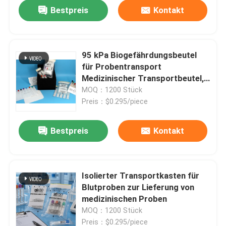
Bestpreis
Kontakt
95 kPa Biogefährdungsbeutel
für Probentransport
Medizinischer Transportbeutel,
undichtes Laborbeutel zur
MOQ：1200 Stück
sicheren Probenlieferung
Preis：$0.295/piece
Bestpreis
Kontakt
Zu Hause
Isolierter Transportkasten für
Blutproben zur Lieferung von
Produkte
medizinischen Proben
MOQ：1200 Stück
Videos
Preis：$0.295/piece