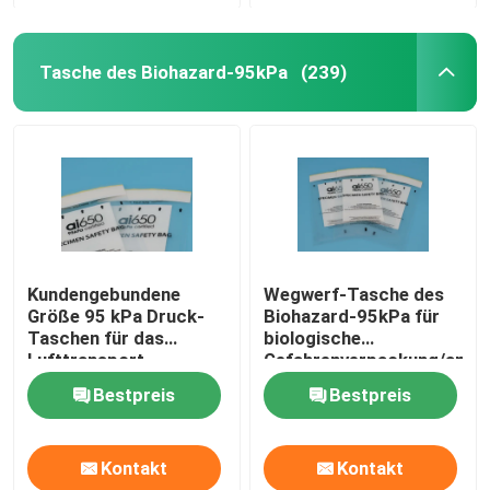
Tasche des Biohazard-95kPa
(239)
Kundengebundene
Wegwerf-Tasche des
Größe 95 kPa Druck-
Biohazard-95kPa für
Taschen für das
biologische
Lufttransport
Gefahrenverpackung/anst
Exemplarverpacken
Exemplar
Bestpreis
Bestpreis
Kontakt
Kontakt