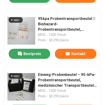
95kpa Probentransportbeutel 
Biohazard-
Probentransportbeutel,
Medizinischer
MOQ：1200 Stück
Laborprobentransportbeutel,
Preis：$0.295/piece
Einwegtransportbeutel für
Pathologie und Laborgebrauch
Bestpreis
Kontakt
Einweg-Probenbeutel – 95-kPa-
Probentransportbeutel,
medizinischer Transportbeutel
für biologische Gefahrenstoffe,
MOQ：1200 Stück
idealer Laborprobenbeutel für
Preis：$0.295/piece
Kliniken und Krankenhäuser