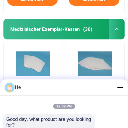
Medizinischer Exemplar-Kasten
(30)
AI650®-Schwamm-
Laborabkühlender
He
medizinischer
medizinischer
Exemplar-Kasten für
Exemplar-Kasten-
das Laborpathologie-
spezielle Probe, die für
12:09 PM
Exemplar-Prüfungs-
Lufttransport verpackt
Bestpreis
Bestpreis
Verpacken
Good day, what product are you looking 
for?