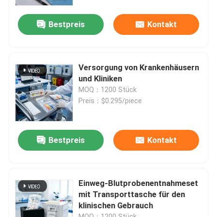
Bestpreis
Kontakt
Über uns
Werksbesichtigung
Versorgung von Krankenhäusern
und Kliniken
Qualitätskontrolle
MOQ：1200 Stück
Preis：$0.295/piece
Neuigkeiten
Bestpreis
Kontakt
Bitte um ein Angebot
Taschen 95Kpa
Einweg-Blutprobenentnahmeset
mit Transporttasche für den
klinischen Gebrauch
Transport-Tasche des Exemplar-95kPa
MOQ：1200 Stück