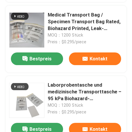
Medical Transport Bag /
Specimen Transport Bag Rated,
Biohazard Printed, Leak-
Resistant Lab Specimen Bag
MOQ：1200 Stück
With External Pouch
Preis：$0.295/piece
Bestpreis
Kontakt
Laborprobentasche und
medizinische Transporttasche –
95 kPa Biohazard-
Probentransporttasche,
MOQ：1200 Stück
auslaufsichere Probentasche
Preis：$0.295/piece
mit reißfestem Design
Bestpreis
Kontakt