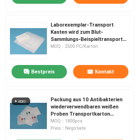
Laborexemplar-Transport
Kasten wird zum Blut-
Sammlungs-Beispieltransport
benutzt
MOQ：2500 PC/Karton
Bestpreis
Kontakt
Packung aus 10 Antibakterien
wiederverwendbaren weißen
Proben Transportkarton
Leichtgewicht Wasserdichtes
MOQ：1800pcs
Design
Preis：Negotiate