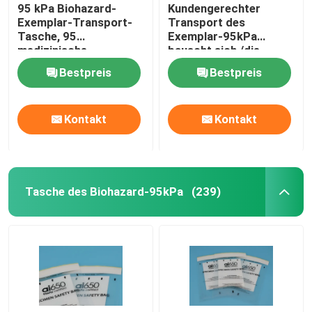
95 kPa Biohazard-
Kundengerechter
Exemplar-Transport-
Transport des
Tasche, 95
Exemplar-95kPa
medizinische
bauscht sich,/die
Übergangstaschen KPa
biologische
Bestpreis
Bestpreis
genehmigte
Gefahrentasche IATA
Kontakt
Kontakt
Tasche des Biohazard-95kPa
(239)