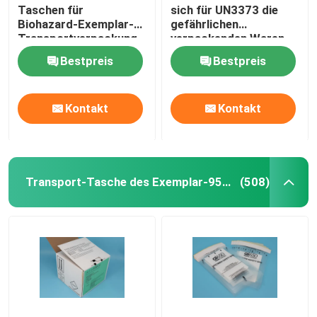
Taschen für
sich für UN3373 die
Biohazard-Exemplar-
gefährlichen
Transportverpackung
verpackenden Waren,
Transport-Taschen
Bestpreis
Bestpreis
des Exemplar-95kPa
Kontakt
Kontakt
Transport-Tasche des Exemplar-95kPa
(508)