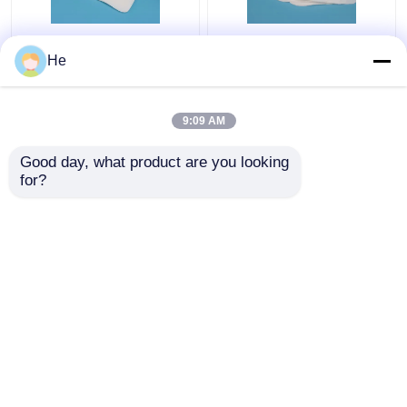
AI650®-Schwamm-
Laborabkühlender
He
medizinischer
medizinischer
Exemplar-Kasten für
Exemplar-Kasten-
das Laborpathologie-
spezielle Probe, die für
9:09 AM
Exemplar-Prüfungs-
Lufttransport verpackt
Bestpreis
Bestpreis
Verpacken
Good day, what product are you looking 
for?
Kontakt
Kontakt
Sehen Sie mehr an
Startseite
Über uns
Kontakt
Desktop Site
Sitemap
Datenschutzrichtlinie