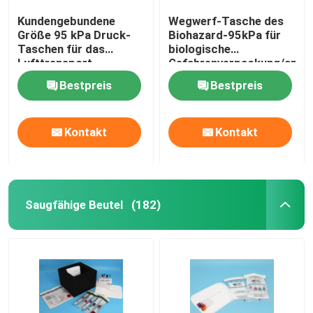
Kundengebundene
Wegwerf-Tasche des
Größe 95 kPa Druck-
Biohazard-95kPa für
Taschen für das
biologische
Lufttransport
Gefahrenverpackung/anst
Exemplarverpacken
Exemplar
Bestpreis
Bestpreis
Kontakt
Kontakt
Saugfähige Beutel
(182)