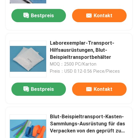
Bestpreis
Kontakt
Über uns
Werksbesichtigung
Laborexemplar-Transport-
Hilfsausrüstungen, Blut-
Qualitätskontrolle
Beispieltransportbehälter
MOQ：2500 PC/Karton
Preis：USD 0.12-0.56 Piece/Pieces
Neuigkeiten
Bestpreis
Kontakt
Bitte um ein Angebot
Taschen 95Kpa
Blut-Beispieltransport-Kasten-
Sammlungs-Ausrüstung für das
Verpacken von den geprüft zu
Transport-Tasche des Exemplar-95kPa
werden Proben