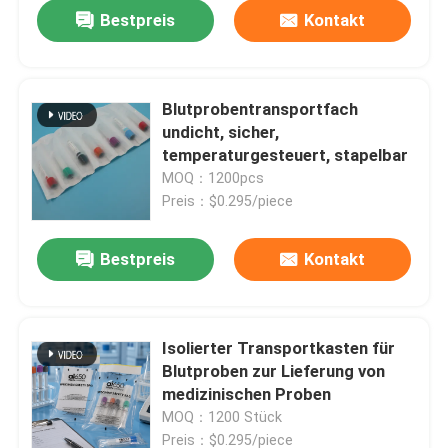
Bestpreis
Kontakt
Blutprobentransportfach
undicht, sicher,
temperaturgesteuert, stapelbar
MOQ：1200pcs
Preis：$0.295/piece
Bestpreis
Kontakt
Zu Hause
Isolierter Transportkasten für
Blutproben zur Lieferung von
Produkte
medizinischen Proben
MOQ：1200 Stück
Videos
Preis：$0.295/piece