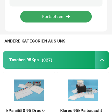
Abkühlende Transport-Kästen
Exemplar-Transport-Hilfsausrüstungen
ANDERE KATEGORIEN AUS UNS
Aderpresse-medizinische Bedarfe
Zentrifugenrohr
Taschen 95Kpa
(827)
Kälteerzeugende Phiolen
Abkühlende Gel-Sätze
Biohazard-überschüssige Taschen
kPa ai650 95 Druck-
Klares 95kPa bauscht