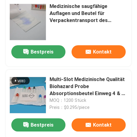
Medizinische saugfähige
Auflagen und Beutel für
Verpackentransport des
Exemplars
Bestpreis
Kontakt
Multi-Slot Medizinische Qualität
Biohazard Probe
Absorptionsbeutel Einweg 4 & 7
Schlitz Tasche für Blut & Urin
MOQ：1200 Stück
Sammlung Röhren
Preis：$0.295/piece
Bestpreis
Kontakt