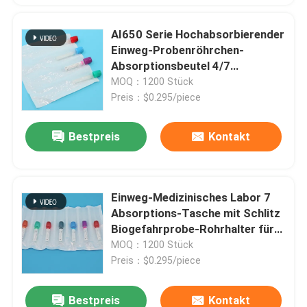
AI650 Serie Hochabsorbierender
Einweg-Probenröhrchen-
Absorptionsbeutel 4/7
geschlitzt Medizinische Labor-
MOQ：1200 Stück
Tasche für sicheren
Preis：$0.295/piece
Biogefahrtransport
Bestpreis
Kontakt
Einweg-Medizinisches Labor 7
Absorptions-Tasche mit Schlitz
Biogefahrprobe-Rohrhalter für
Blut- und Urinprobenentnahme
MOQ：1200 Stück
Preis：$0.295/piece
Bestpreis
Kontakt