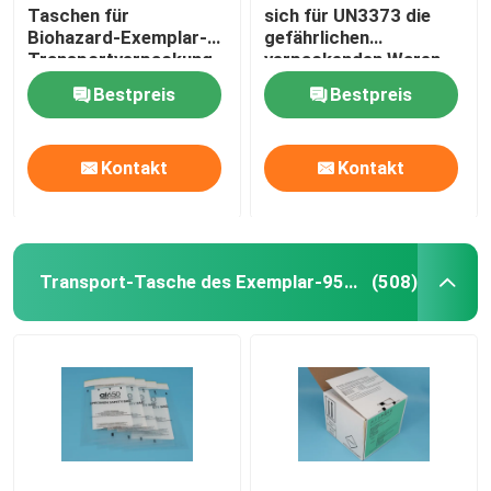
Taschen für
sich für UN3373 die
Biohazard-Exemplar-
gefährlichen
Transportverpackung
verpackenden Waren,
Transport-Taschen
Bestpreis
Bestpreis
des Exemplar-95kPa
Kontakt
Kontakt
Transport-Tasche des Exemplar-95kPa
(508)