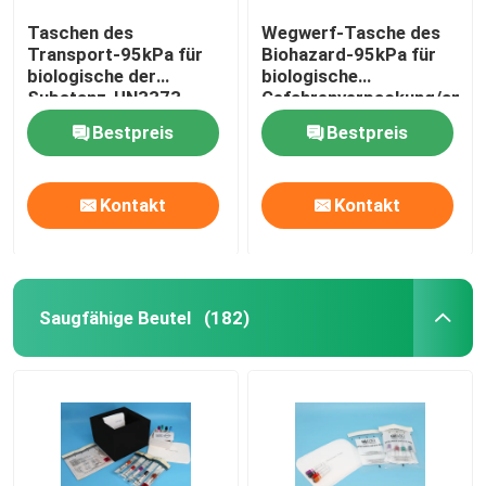
Taschen des
Wegwerf-Tasche des
Transport-95kPa für
Biohazard-95kPa für
biologische der
biologische
Substanz-UN3373
Gefahrenverpackung/anst
Verpackung
Exemplar
Bestpreis
Bestpreis
Transport-der
Kategorien-B
Kontakt
Kontakt
Saugfähige Beutel
(182)