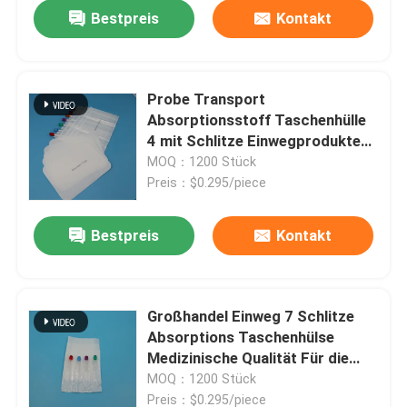
Bestpreis
Kontakt
Probe Transport
Absorptionsstoff Taschenhülle
4 mit Schlitze Einwegprodukte
für medizinische Laborzwecke
MOQ：1200 Stück
Preis：$0.295/piece
Bestpreis
Kontakt
Zu Hause
Großhandel Einweg 7 Schlitze
Absorptions Taschenhülse
Produkte
Medizinische Qualität Für die
Transport von Proben
MOQ：1200 Stück
Videos
Preis：$0.295/piece