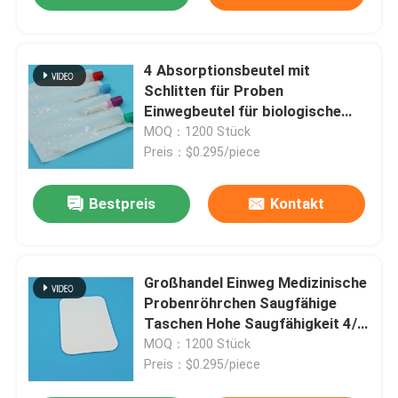
4 Absorptionsbeutel mit
Schlitten für Proben
Einwegbeutel für biologische
Gefahren für die Aufbewahrung
MOQ：1200 Stück
und den Transport von
Preis：$0.295/piece
medizinischem Blut/Urinrohr
Bestpreis
Kontakt
Großhandel Einweg Medizinische
Probenröhrchen Saugfähige
Taschen Hohe Saugfähigkeit 4/7
geschlitzt AI650 Biohazard
MOQ：1200 Stück
Beutel für Laborzwecke
Preis：$0.295/piece