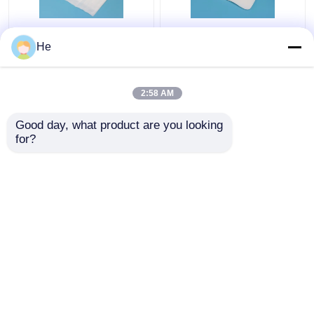
Laborexemplar-
AI650®-Schwamm-
He
Transport Kasten wird
medizinischer
zum Blut-Sammlungs-
Exemplar-Kasten für
Beispieltransport
das Laborpathologie-
2:58 AM
benutzt
Exemplar-Prüfungs-
Bestpreis
Bestpreis
Verpacken
Good day, what product are you looking 
for?
Kontakt
Kontakt
Sehen Sie mehr an
Startseite
Über uns
Kontakt
Desktop Site
Sitemap
Datenschutzrichtlinie