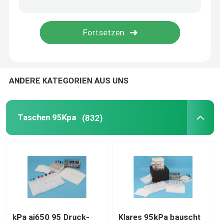
Abkühlende Transport-Kästen
Exemplar-Transport-Hilfsausrüstungen
ANDERE KATEGORIEN AUS UNS
Aderpresse-medizinische Bedarfe
Zentrifugenrohr
Taschen 95Kpa
(832)
Kälteerzeugende Phiolen
Abkühlende Gel-Sätze
Biohazard-überschüssige Taschen
kPa ai650 95 Druck-
Klares 95kPa bauscht