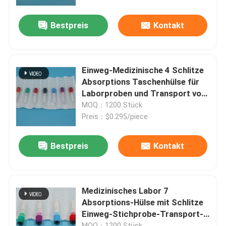
Bestpreis
Kontakt
Über uns
Werksbesichtigung
Einweg-Medizinische 4 Schlitze
Absorptions Taschenhülse für
Qualitätskontrolle
Laborproben und Transport von
Proben
MOQ：1200 Stück
Preis：$0.295/piece
Neuigkeiten
Bestpreis
Kontakt
Bitte um ein Angebot
Taschen 95Kpa
Medizinisches Labor 7
Absorptions-Hülse mit Schlitze
Einweg-Stichprobe-Transport-
Transport-Tasche des Exemplar-95kPa
Hülse
MOQ：1200 Stück