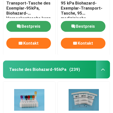
Transport-Tasche des
95 kPa Biohazard-
Exemplar-95kPa,
Exemplar-Transport-
Biohazard-
Tasche, 95
Verpackentasche kann
medizinische
kundenspezifischer
Übergangstaschen KPa
Bestpreis
Bestpreis
Druck
Kontakt
Kontakt
Tasche des Biohazard-95kPa
(239)