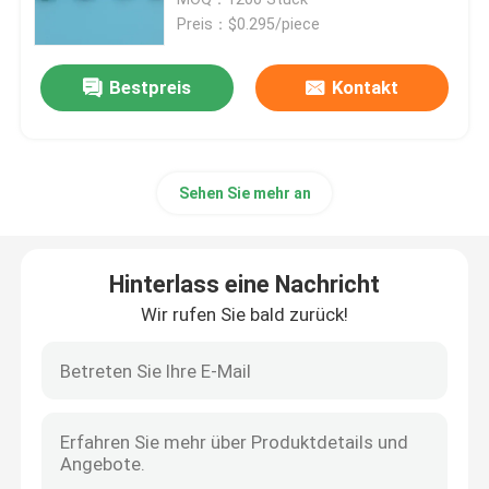
Preis：$0.295/piece
Tasche des Biohazard-95kPa
Bestpreis
Kontakt
Saugfähige Beutel
Sehen Sie mehr an
Medizinischer Exemplar-Kasten
saugfähige Ärmel
Hinterlass eine Nachricht
Wir rufen Sie bald zurück!
medizinische saugfähige Auflagen
Exemplar-Verschiffen-Kästen
Isolierkästen