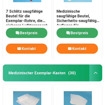
7 Schlitz saugfähige
Medizinische
Beutel für die
saugfähige Beutel,
Exemplar-Rohre, die
Sicherheits-saugfähige
sicheren Lufttransport
Auflagen für
verpacken
Transport-Schutz
Bestpreis
Bestpreis
Kontakt
Kontakt
Medizinischer Exemplar-Kasten
(30)