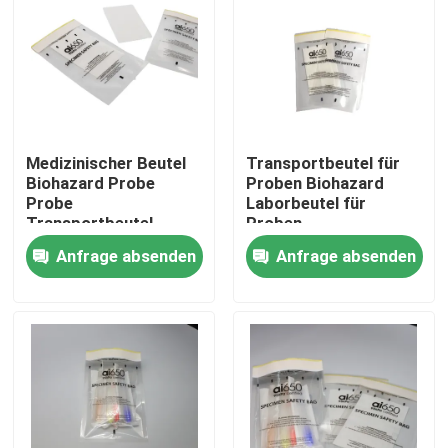
Medizinischer Beutel
Transportbeutel für
Biohazard Probe
Proben Biohazard
Probe
Laborbeutel für
Transportbeutel
Proben
Anfrage absenden
Anfrage absenden
Zu Hause
Produkte
Videos