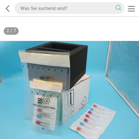
2
/
7