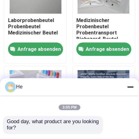
Über uns
Laborprobenbeutel
Medizinischer
Probenbeutel
Probenbeutel
Medizinischer Beutel
Probentransport
Werksbesichtigung
Biohazard-Beutel
Anfrage absenden
Anfrage absenden
Qualitätskontrolle
Neuigkeiten
He
Bitte um ein Angebot
3:05 PM
Taschen 95Kpa
Good day, what product are you looking 
for?
Tasche für
95 kPa-
Biogefährdungsproben.
Transporttüten für
Transport-Tasche des Exemplar-95kPa