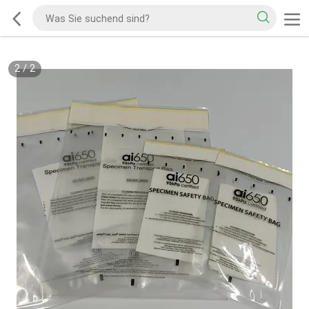
2
/
2