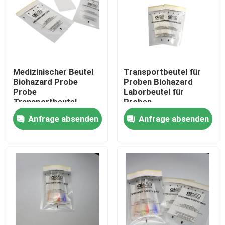
Medizinischer Beutel
Transportbeutel für
Biohazard Probe
Proben Biohazard
Probe
Laborbeutel für
Transportbeutel
Proben
Anfrage absenden
Anfrage absenden
Zu Hause
Produkte
Videos