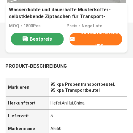
Wasserdichte und dauerhafte Musterkoffer-
selbstklebende Ziptaschen für Transport-
Labortasche
MOQ：1800Pcs
Preis：Negotiate
Kontaktieren Sie
Bestpreis
uns
PRODUKT-BESCHREIBUNG
95 kpa Probentransportbeutel
,
Markieren:
95 kpa Transportbeutel
Herkunftsort
Hefei.AnHui.China
Lieferzeit
5
Markenname
AI650