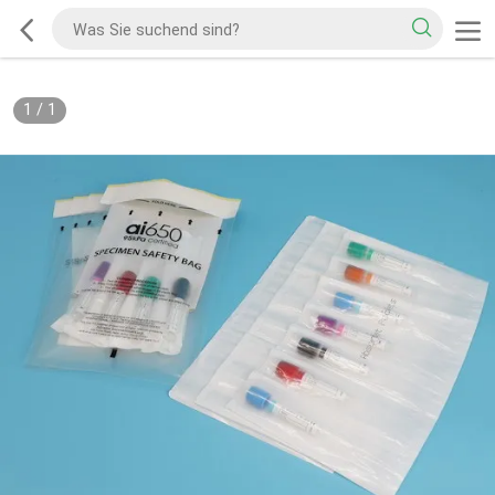
1
/
1