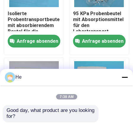
Isolierte
95 KPa Probenbeutel
Über uns
Probentransportbeutel
mit Absorptionsmittel
mit absorbierendem
für den
Beutel für die
Labortransport
Werksbesichtigung
Lagerung temperatur-
Anfrage absenden
Anfrage absenden
empfindlicher
Blutproben & den
Qualitätskontrolle
Biogefahrgut-
Labortransport
Neuigkeiten
He
Bitte um ein Angebot
7:38 AM
Good day, what product are you looking 
Taschen 95Kpa
for?
AI650 95KPA
95KPA auslaufsichere
Biohazard Bags
Probenbeutel mit
Absorbent Pouches
saugfähigem Pad
Transport-Tasche des Exemplar-95kPa