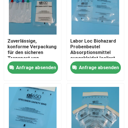
Zuverlässige,
Labor Loc Biohazard
konforme Verpackung
Probenbeutel
für den sicheren
Absorptionsmittel
Transport von
ausgekleidet Isoliert
Laborproben
für Blutproben
Anfrage absenden
Anfrage absenden
Transport von Proben
von Labor Seguro
Zu Hause
Produkte
Videos