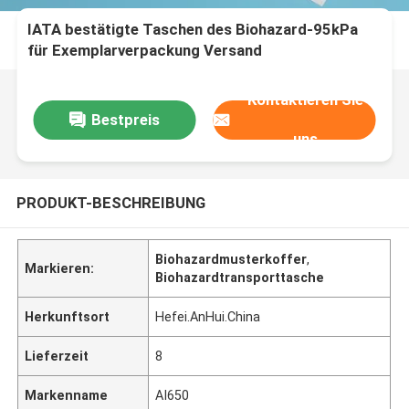
IATA bestätigte Taschen des Biohazard-95kPa
für Exemplarverpackung Versand
Kontaktieren Sie
Bestpreis
uns
PRODUKT-BESCHREIBUNG
Biohazardmusterkoffer
,
Markieren:
Biohazardtransporttasche
Herkunftsort
Hefei.AnHui.China
Lieferzeit
8
Markenname
AI650