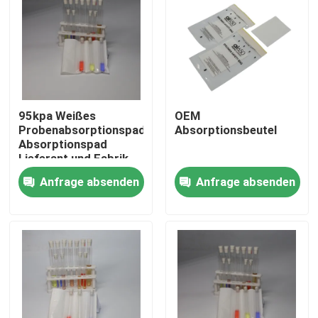
95kpa Weißes
OEM
Probenabsorptionspad
Absorptionsbeutel
Absorptionspad
Lieferant und Fabrik
Anfrage absenden
Anfrage absenden
Zu Hause
Produkte
Videos