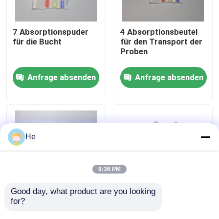
Über uns
7 Absorptionspuder
4 Absorptionsbeutel
für die Bucht
für den Transport der
Proben
Werksbesichtigung
Anfrage absenden
Anfrage absenden
Qualitätskontrolle
Neuigkeiten
He
Bitte um ein Angebot
9:36 PM
Taschen 95Kpa
Good day, what product are you looking 
for?
Absorbierende Tasche
Absorptionspad-
mit 2 Fächern – 95
Lieferant für
Transport-Tasche des Exemplar-95kPa