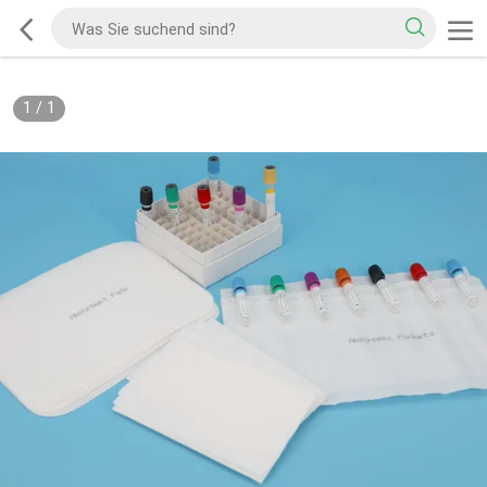
1
/
1